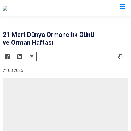
Düzce
21 Mart Dünya Ormancılık Günü
ve Orman Haftası
Cumayeri
Akçakoca
Çilimli
21.03.2025
Gölyaka
Gümüşova
Kaynaşlı
Yığılca