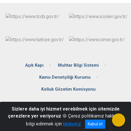
Açık Kapı
Muhtar Bilgi Sistemi
Kamu Denetçiliği Kurumu
Kolluk Gözetim Komisyonu
İmamlar Mahallesi,Cumhuriyet Caddesi No: 2 81010
Sizlere daha iyi hizmet verebilmek için sitemizde
Gölyaka/DÜZCE
çerezlere yer veriyoruz
🍪 Çerez politikamız hakkında
0 (380) 711 3196
bilgi edinmek için
tıklayınız
Kabul et