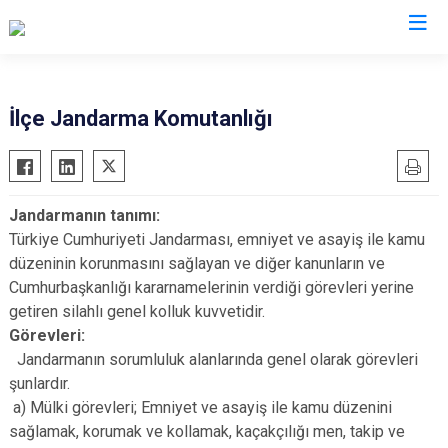
Düzce
İlçe Jandarma Komutanlığı
Cumayeri
Akçakoca
Jandarmanın tanımı:
Çilimli
Türkiye Cumhuriyeti Jandarması, emniyet ve asayiş ile kamu
Gölyaka
düzeninin korunmasını sağlayan ve diğer kanunların ve
Gümüşova
Cumhurbaşkanlığı kararnamelerinin verdiği görevleri yerine
getiren silahlı genel kolluk kuvvetidir.
Kaynaşlı
Görevleri:
Yığılca
Jandarmanın sorumluluk alanlarında genel olarak görevleri
şunlardır.
a) Mülki görevleri; Emniyet ve asayiş ile kamu düzenini
sağlamak, korumak ve kollamak, kaçakçılığı men, takip ve