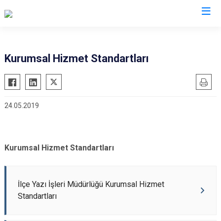
Düzce
Kurumsal Hizmet Standartları
Cumayeri
Akçakoca
24.05.2019
Çilimli
Gölyaka
Gümüşova
Kurumsal Hizmet Standartları
Kaynaşlı
Yığılca
İlçe Yazı İşleri Müdürlüğü Kurumsal Hizmet
Standartları